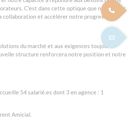
rcera notre position et notre
dont 3 en agence : 1
e début d'un nouveau chapitre
r le secteur, stimulera
 avec vous. Ensemble,