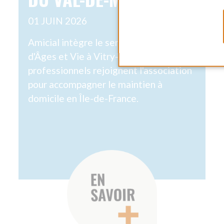
INSTITUTIONNEL
IN
FÊTE DES MÈRES :
J
QUAND L'AIDE À
DE
DOMICILE DEVIENT UN
:
SOUTIEN ESSENTIEL
H
POUR LES HÉROÏNES
16 