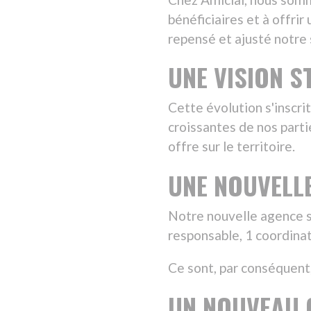
croissantes de nos parties prenant
offre sur le territoire.
UNE NOUVELLE ÉQUI
Notre nouvelle agence se situe à M
responsable, 1 coordinatrice et 1 a
Ce sont, par conséquent, 300 bénéfi
UN NOUVEAU CHAPI
Cette évolution de notre structure
passionnant pour Amicial. Nous som
l'innovation et garantira notre pér
Nous vous remercions de votre con
construisons un avenir prometteur 
Restez connectés pour plus d'actua