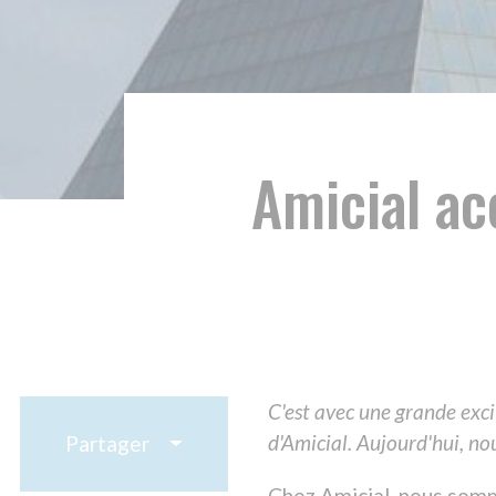
Amicial accueil
C'est avec une grande excitation et
d'Amicial. Aujourd'hui, nous avons le 
Partager
Chez Amicial, nous sommes constam
bénéficiaires et à offrir un enviro
repensé et ajusté notre structure p
UNE VISION STRATÉ
Cette évolution s'inscrit dans not