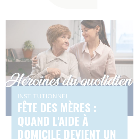
DU QUOTIDIEN
À l
des
23 MAI 2025
Partager
hom
ess
C'est la fête des mères 2025, mettons
les 
en lumière la place essentielle des
femmes dans le secteur de l'aide à
domicile. D'un côté, ces mères
vieillissantes qui, après avoir consacré
leur...