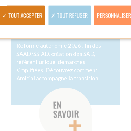
STITUTIONNEL
OURNÉE NATIONALE
S AIDES À DOMICILE
 HOMMAGE À NOS
ÉROS DU QUOTIDIEN
MARS 2025
Partager