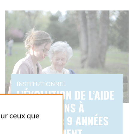
SOINS À
E : 9 ANNÉES
GEMENT
AL
 2025
Partager
Amicial agit pour
utonomie des personnes
 l’âge, la maladie ou le
e de ses valeurs
humanité, confiance,