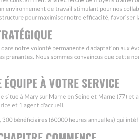
es. Nous sommes convaincus que cette nouvelle structure renfo
PE À VOTRE SERVICE
ary sur Marne en Seine et Marne (77) et accueille 54 salarié.es 
gent d'accueil.
ciaires (60000 heures annuelles) qui intèfrent Amicial.
TRE COMMENCE
 est bien plus qu'un simple changement organisationnel. C'est l
mes confiants que cette transition renforcera la coopération su
ennité.
fiance continue et sommes impatients de partager ce parcours
pour Amicial.
lités passionnantes !