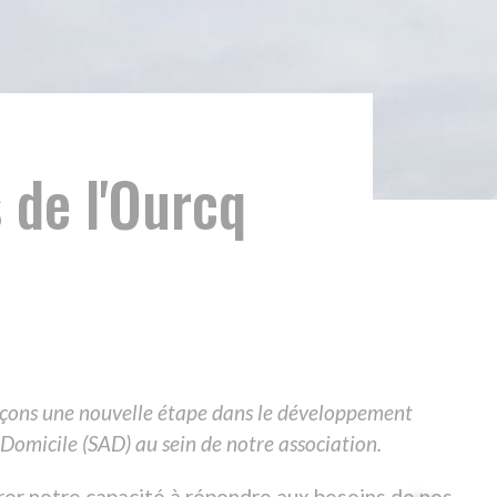
rcq
pe dans le développement
 de notre association.
épondre aux besoins de nos
09 70 82 13 49
s cette optique que nous avons
célérer notre progression.
NOUS ENVOYER UN MESSAG
 aux exigences toujours