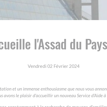
le l'Assad du Pays de l'Ou
Vendredi 02 Février 2024
 un immense enthousiasme que nous vous annonçons une nouvelle éta
plaisir d'accueillir un nouveau Service d'Aide à Domicile (SAD) au sein
ment à la recherche de moyens d'améliorer notre capacité à r
nnement de travail stimulant pour nos collaborateurs. C'est dan
our maximiser notre efficacité, favoriser la collaboration et ac
GIQUE
re volonté permanente d'adaptation aux évolutions du marché et