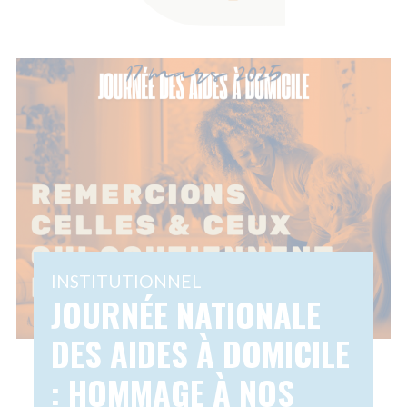
'occasion de la Journée Nationale
 Aides à Domicile, découvrez un
mage vibrant à ces professionnels
entiels. Cet article met en lumière
défis et la valeur du travail des...