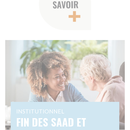
OULEVERSER EN
HUMAIN
026
27 OCTOBRE
Le secteur de 
 NOVEMBRE
Partager
domicile recrut
5
personnes acc
orme autonomie 2026 : fin des
des métiers po
D/SSIAD, création des SAD,
opportunités d
érent unique, démarches
plifiées. Découvrez comment
cial accompagne la transition.