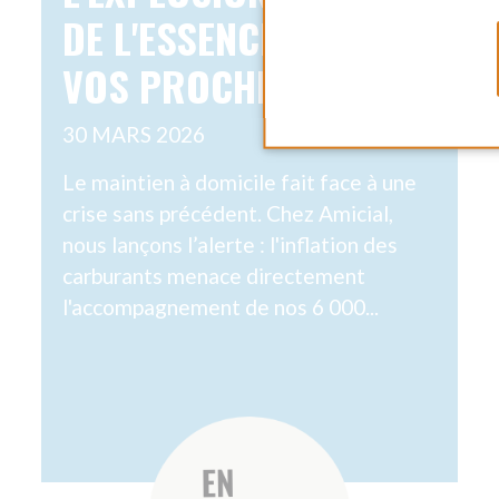
PERSONNES ACCOMPAGNÉES
IN
MAINTIEN À DOMICILE :
FI
5 AMÉNAGEMENTS
SS
SIMPLES QUI
R