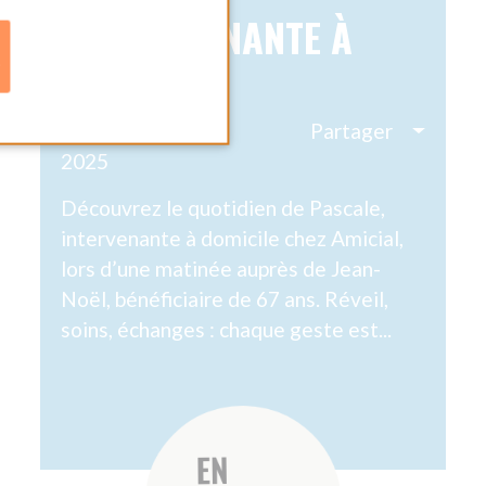
AIN
 SOINS À
E : UN
R PORTEUR ET