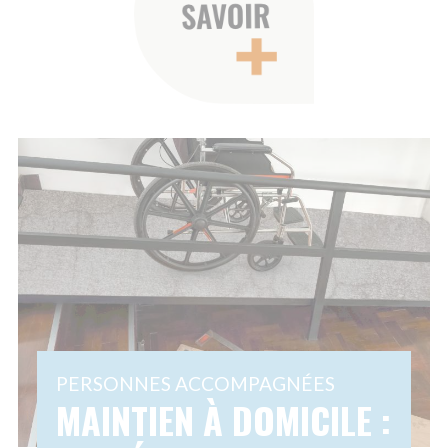
CHANGENT TOUT
B
2
13 NOVEMBRE
Partager
2025
04
Et si quelques gestes simples
202
rendaient la maison plus sûre ? À
Réf
l’heure où 10 millions de Français
SAA
souhaitent vieillir chez eux, Amicial
réf
propose 5 aménagements concrets
sim
pour prévenir les...
Ami