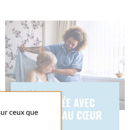
 : AU CŒUR
ER
VENANTE À
E
RE
Partager
quotidien de Pascale,
 domicile chez Amicial,
inée auprès de Jean-
ire de 67 ans. Réveil,
s : chaque geste est...