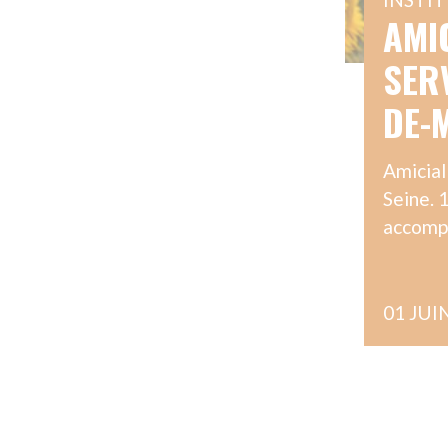
01 JUIN 2026
SUR
ENGAGEMENT
J
AIDE À DOMICILE :