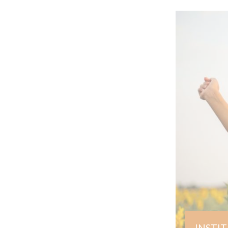
INSTITUTIONNE
AMICIAL À
SERVICE 
DE-MARNE
Amicial intègre le
Seine. 150 profess
accompagner le ma