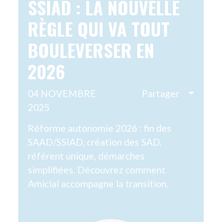
GAGEMENT
AMIRELAIS
CTOBRE ROSE :
AIDANTS
OURQUOI LA
UN PILIE
RÉVENTION NOUS
NFIN R
ONCERNE TOUTES ET
06 OCTOBRE
OUS
À l’occasion d
des Aidants, c
 OCTOBRE 2025
Partager
le rôle essenti