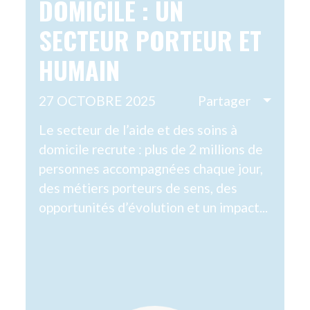
 FAMILIAUX :
R INVISIBLE E
ECONNU
 2025
Partager
e la Journée Nationale
et article met en lumière
el des aidants familiaux,