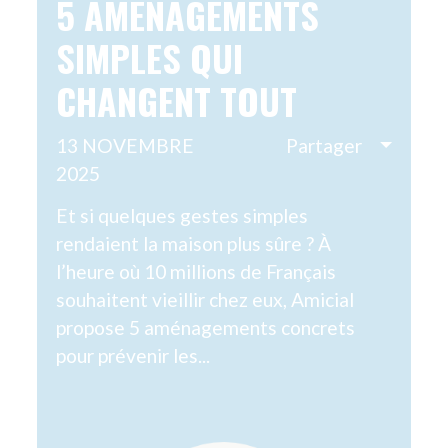
PERSONNES ACCOMPAGNÉES
EN
BIEN VIEILLIR CHEZ
O
SOI : LES CLÉS POUR
P
RESTER AUTONOME
P
PLUS LONGTEMPS
C
T
22 OCTOBRE 2025
Partager
94 % des Français souhaitent vieillir
14