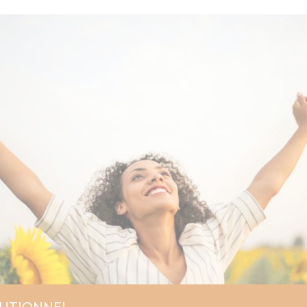
L
 VITRY-SUR-SEINE : UN
AUTONOMIE AU CŒUR DU VAL-
 service autonomie d'Âges et Vie à Vitry-sur-
ionnels rejoignent l'association pour
intien à domicile en Île-de-France.