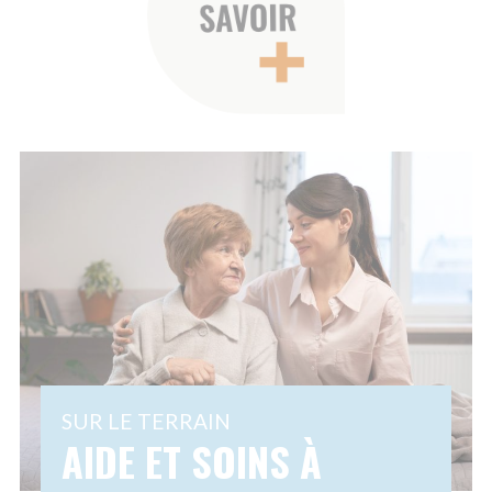
 2025
Partager
l’aide et des soins à
e : plus de 2 millions de
ompagnées chaque jour,
rteurs de sens, des
’évolution et un impact...