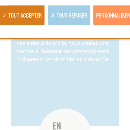
STITUTIONNEL
SUR LE TERR
N DES SAAD ET
AIDE ET
IAD : LA NOUVELLE
DOMICIL
ÈGLE QUI VA TOUT
SECTEU