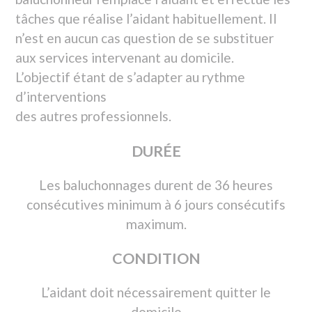
DURÉE
Les baluchonnages durent de 36 heures
consécutives minimum à 6 jours consécutifs
maximum.
CONDITION
L’aidant doit nécessairement quitter le
domicile
OÙ
Nous intervenons dans les départements
suivants :
13-Bouches du Rhône
77-Seine et Marne
84-Vaucluse