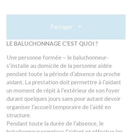
Partager
LE BALUCHONNAGE C’EST QUOI ?
Une personne formée – le baluchonneur-
s’installe au domicile de la personne aidée
pendant toute la période d’absence du proche
aidant. La prestation doit permettre à l’aidant
un moment de répit à l’extérieur de son foyer
durant quelques jours sans pour autant devoir
organiser l’accueil temporaire de l’aidé en
structure.
Pendant toute la durée de l’absence, le
baluchonneur remplace l’aidant et effectue les
tâches que réalise l’aidant habituellement. Il
n’est en aucun cas question de se substituer
aux services intervenant au domicile.
L’objectif étant de s’adapter au rythme
d’interventions
des autres professionnels.