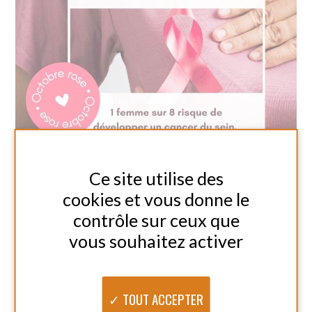
TOUS
14 OCTOBRE
Partager
TOUT REFUSER
2025
Le cancer du sein touche 1 femme sur
PERSONNALISER
8 en France. Détecté tôt, il offre plus
de 90 % de chances de guérison. À
travers Octobre Rose, Amicial
s’engage à informer, prévenir et
soutenir les...