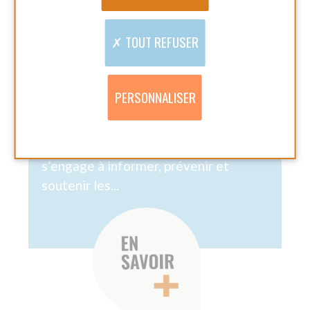
ENGAGEMENT
JOURNÉE
INTERNATIONALE DES
DROITS DES FEMMES :
HONORONS NOS
HÉROÏNES DU
QUOTIDIEN
07 MARS 2025
Partager