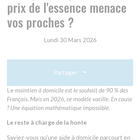
Lundi 30 Mars 2026
Partager
Le
maintien à domicile est le souhait de 90 % des
Français. Mais en 2026, ce modèle vacille. En cause
? Une équation mathématique impossible.
Le reste à charge de la honte
Saviez-vous qu'une aide à domicile parcourt en
moyenne 60 km par jour pour visiter ses
bénéficiaires ? Avec une indemnité
kilométrique de 0,38 €, calculée sur un monde
où l'essence coûtait 1,30 €, le calcul ne tombe
plus juste. Aujourd'hui, nos intervenants.es
perdent de l'argent chaque jour en se rendant