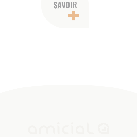
QUI SOMMES NOUS
CONTACT
NOUS REJOINDRE
Nous suivre sur les réseaux sociaux
ESPACE PRESSE
©AMICIAL 2021 |
MENTIONS LÉGALES
|
GESTION DES
COOKIES
|
MÉDIATEUR DE LA CONSOMMATION