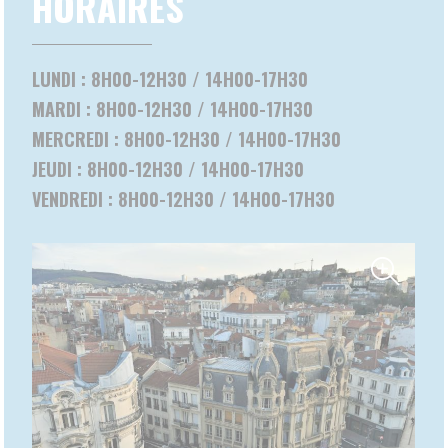
Ce site utilise des
cookies et vous donne le
+
contrôle sur ceux que
−
vous souhaitez activer
TOUT ACCEPTER