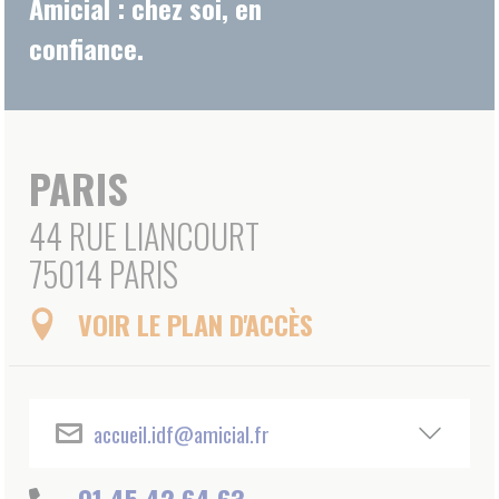
VOIR LE PLAN D'ACCÈS
accueil.idf@amicial.fr
01.45.42.64.63
+
−