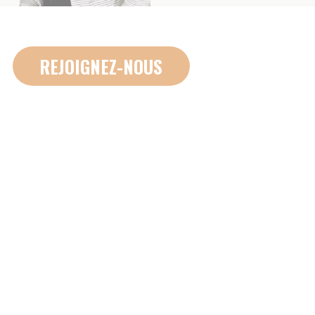
4A RUE RIGOBERTA MENCHU
84000 AVIGNON
09 70 82 13 49
VOTRE ACCOMPAGNEMENT
VOTRE RÉSEAU AMICIAL
QUI SOMMES NOUS
CONTACT
NOUS REJOINDRE
Nous suivre sur les réseaux sociaux