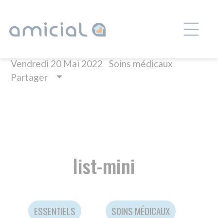
Panneau de gestion des cookies
RETRAIT POINTS DE SUTURE
Vendredi 20 Mai 2022
Soins médicaux
Partager
list-mini
ESSENTIELS
SOINS MÉDICAUX
AIDE À LA PRISE EN CHARGE DES ENFANTS