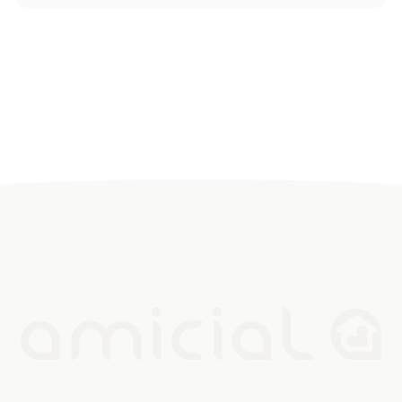
QUI SOMMES NOUS
CONTACT
E
NOUS REJOINDRE
LÉGALES
|
GESTION DES COOKIES
|
MÉDIATEUR DE LA CONSOMMATION