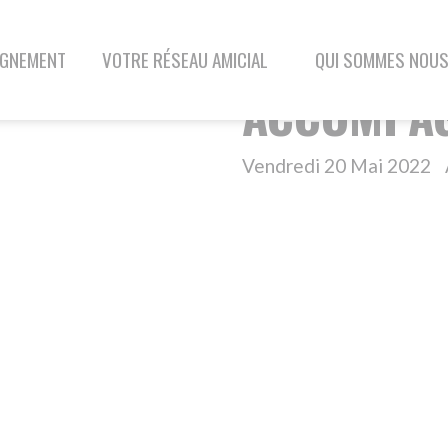
VOTRE RÉSEAU AMICIAL
QUI SOMMES NOUS
BLOG
CONTAC
ACCOMPAGNEMENT
Vendredi 20 Mai 2022
Aide à la prise en ch
li
ESSENTIELS