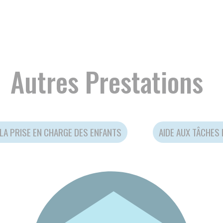
n psycho-éducatif des aidants
Adaptation séc
l'environneme
I 25 OCTOBRE 2024
ESA
PARTAGER
VENDREDI 25 OCTOBR
 SAVOIR PLUS
EN SAVOIR 