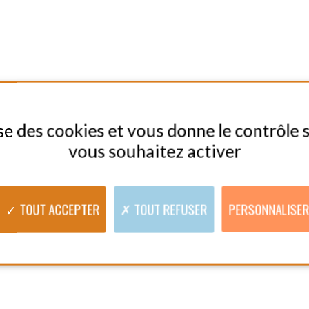
ADAPTATION SÉ
res Prestations
N CHARGE DES ENFANTS
AIDE AUX TÂCHES MÉNAGÈRES
ES