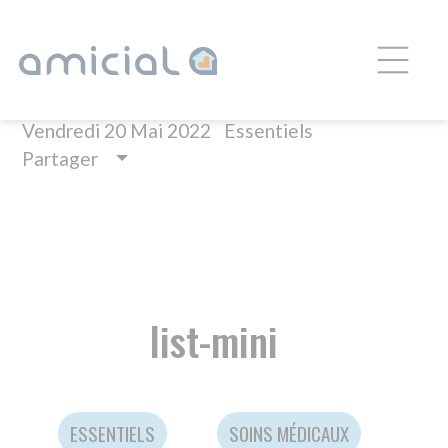
Panneau de gestion des cookies
AIDE AUX AIDANTS
Vendredi 20 Mai 2022
Essentiels
Partager
list-mini
ESSENTIELS
SOINS MÉDICAUX
AIDE À LA PRISE EN CHARGE DES ENFANTS