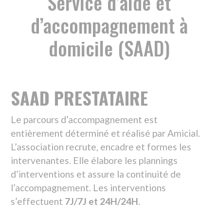
domicile (SAAD)
SAAD PRESTATAIRE
Le parcours d’accompagnement est
entièrement déterminé et réalisé par Amicial.
L’association recrute, encadre et formes les
intervenantes. Elle élabore les plannings
d’interventions et assure la continuité de
l’accompagnement. Les interventions
s’effectuent
7J/7J et 24H/24H
.
SAAD MANDATAIRE
Amicial assure, pour le compte des particuliers
employeurs, le recrutement et les formalités
liées à l’emploi des salariés (contrat de travail,
demande d’immatriculation en tant
qu’employeur, déclarations URSAFF,