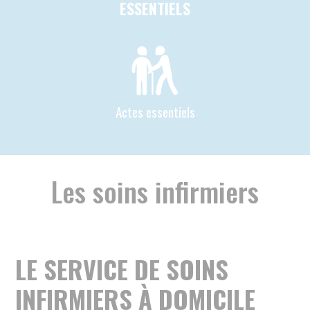
LE SERVICE DE SOINS
INFIRMIERS À DOMICILE
(SSIAD)
Les SSIAD interviennent sur prescription
médicale auprès de personnes âgées, malades,
en perte d’autonomie, handicapées ou
atteintes d’une maladie chronique. Leurs
interventions ont pour objectif :
De prévenir la perte d’autonomie
D’éviter l’hospitalisation
De faciliter le retour à domicile après une
hospitalisation
De retarder une entrée dans un établissement
d’hébergement.
Les SSIAD peuvent intervenir 7/7 jours si
nécessaire.