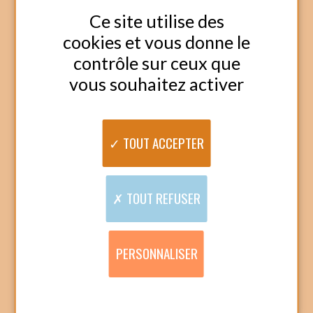
Dans le cadre du maintien à domicile,
Amicial s’associe avec des fournisseurs de
matériels de santé en se posant comme
intermédiaire et facilitateur. Tout en
respectant le projet de vie du bénéficiaire,
Amicial peut alors proposer un ensemble
d’objets, d’outils permettant un retour ou le
maintien à domicile comme :
• CONFORT AU DOMICILE
(équipement pour la toilette, le sommeil, coussins
prévention des escarres et aide au positionnement,
…)
• BIEN-ÊTRE CHEZ SOI
(Fauteuils et sièges coquilles)
• CONFORT AU DOMICILE
(équipement pour la toilette, le sommeil, coussins
prévention des escarres et aide au positionnement,