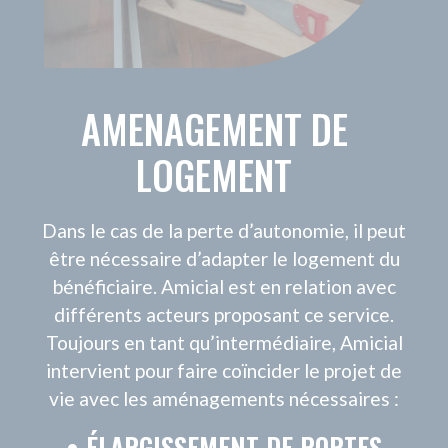
VOTRE ACCOMPAGNEMENT
VOTRE RÉSEAU AMICIAL
QUI SOMMES NOUS
CONTACT
NOUS REJOINDRE
Nous suivre sur les réseaux sociaux
ESPACE PRESSE
©AMICIAL 2021 |
MENTIONS LÉGALES
|
GESTION DES
COOKIES
|
MÉDIATEUR DE LA CONSOMMATION