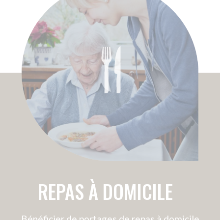
AMENAGEMENT DE
LOGEMENT
Dans le cas de la perte d’autonomie, il peut
être nécessaire d’adapter le logement du
bénéficiaire. Amicial est en relation avec
différents acteurs proposant ce service.
Toujours en tant qu’intermédiaire, Amicial
intervient pour faire coïncider le projet de
vie avec les aménagements nécessaires :
• ÉLARGISSEMENT DE PORTES
POUR LES FAUTEUILS
• INSTALLATION D’UNE RAMPE