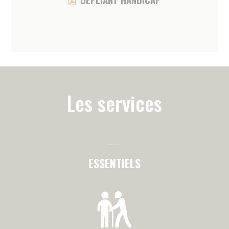
Injections
Prises de sang
Pansements
Surveillance tension
Retrait points de suture
Vaccins