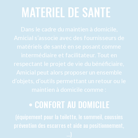
REPAS À DOMICILE
Bénéficier de portages de repas à domicile
permet de continuer à manger des repas
complets et équilibrés sans avoir à faire les
courses ou la cuisine. La personne
bénéficiaire d’un service de portage de
repas choisit ses menus toutes les
semaines à partir d’une proposition
communiquée par le service ainsi que le
nombre de repas souhaités. Ces repas
peuvent être adaptés aux besoins du
bénéficiaire en cas de régime particulier, par
exemple régime sans sel. Les repas sont
ensuite livrés sous forme de plateaux-