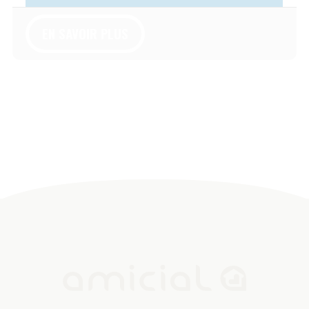
09 70 82 13 49
VOTRE ACCOMPAGNEMENT
VOTRE RÉSEAU AMICIAL
QUI SOMMES NOUS
CONTACT
NOUS REJOINDRE
Nous suivre sur les réseaux sociaux
ESPACE PRESSE