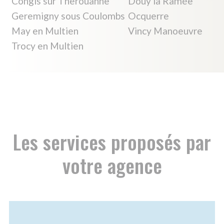
ESSENTIELS
Actes essentiels
Ce site utilise des
cookies et vous donne le
contrôle sur ceux que
vous souhaitez activer
TOUT ACCEPTER