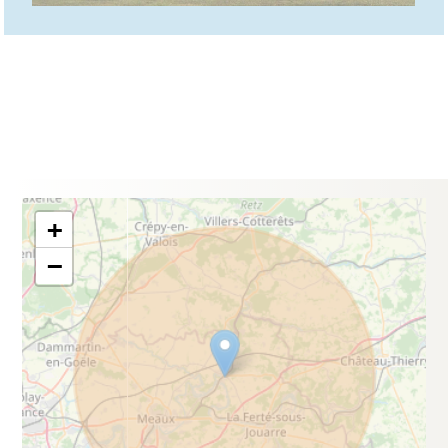
LES PRINCIPALES VILLES
D'INTERVENTION
Mary sur Marne
Puisieux
Lizy sur Ourcq
Vendrest
Armentières en Brie
Tancrou
Crouy sur Ourcq
Jaignes
Cocherel
Le Plessis Placy
Isles les Meldeuses
Dhuisy
Etrepilly
Coulombs en Valois
Congis sur Therouanne
Douy la Ramée
Geremigny sous Coulombs
Ocquerre
May en Multien
Vincy Manoeuvre