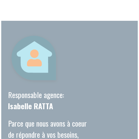
Responsable agence:
Isabelle RATTA
Parce que nous avons à coeur
de répondre à vos besoins,
l'agence Amicial du Pays de
l'Ourcq se tient à votre
entière disposition.
Isabelle
RATTA
et son équipe vous
attendent. De l'aide aux