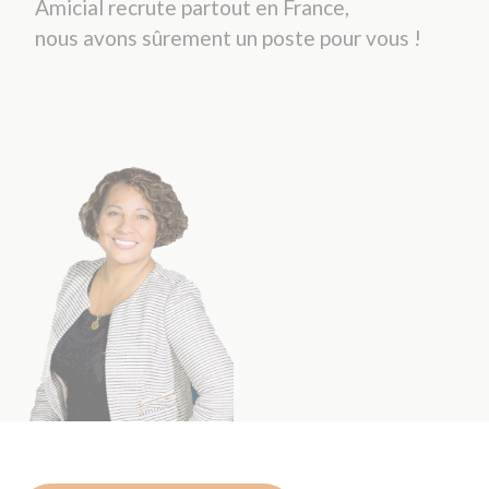
gestes du quotidien...
INTERVENANTE À DOMICILE
CDI/TEMPS PARTIEL
PAYS DE L'OURCQ