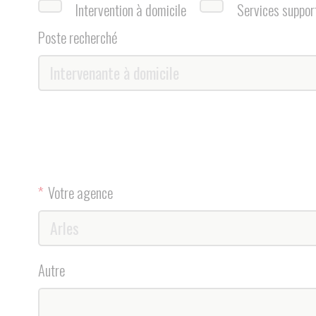
*
Votre agence
Autre
si oui, combien
*
Etes vous véhiculé
Oui
Non