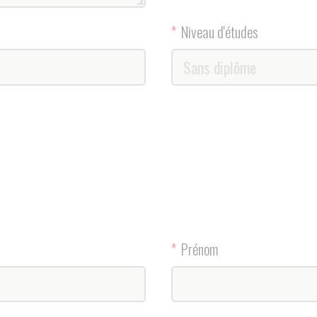
*
Prénom
*
Email
Votre lettre de motivation