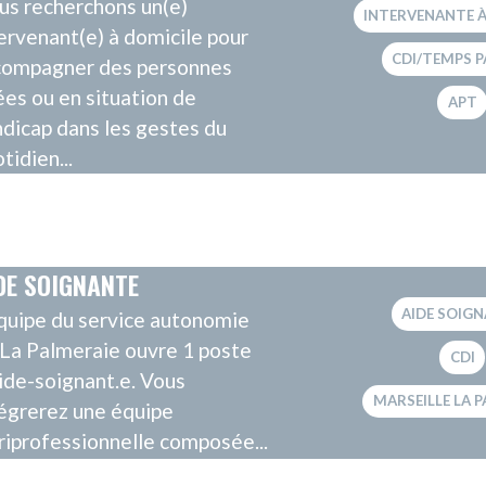
e notre agence de
VAISON LA ROMAINE
aine dans le
TE À DOMICILE
hons un(e)
INTERVENANTE À DOMICILE
) à domicile pour
CDI/TEMPS PARTIEL
des personnes
ituation de
PAYS DE L'OURCQ
 les gestes du
DE VIE
AUXILIAIRE DE VIE
n AMICIAL ouvre