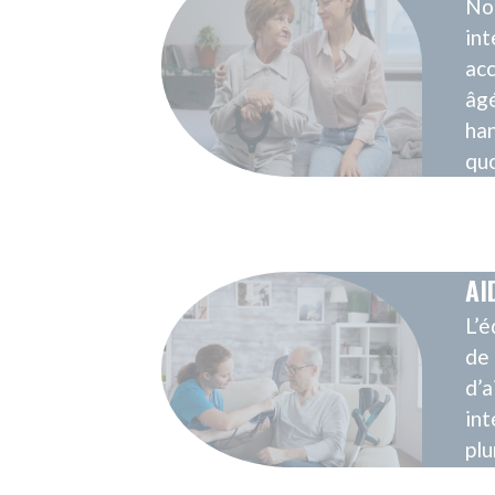
pour rejoindr
Vaison la Rom
Vaucluse.
INTERVENAN
Nous recherc
intervenant(e
accompagner 
âgées ou en s
handicap dans
quotidien...
AUXILIAIRE 
L’associatio