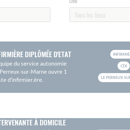
APT
 les gestes du
ANTE
AIDE SOIGNANTE
ervice autonomie
ie ouvre 1 poste
CDI
nt.e. Vous
MARSEILLE LA PALMERAIE
e équipe
onnelle composée...
ICE DE
COORDINATRICE DE PARCOURS
hons un(e)
CDI
trice) de parcours