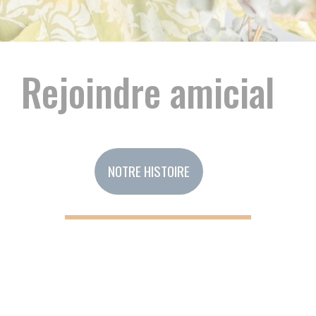
joindre amicial
NOTRE HISTOIRE
N
ent
Poste recherché
 département