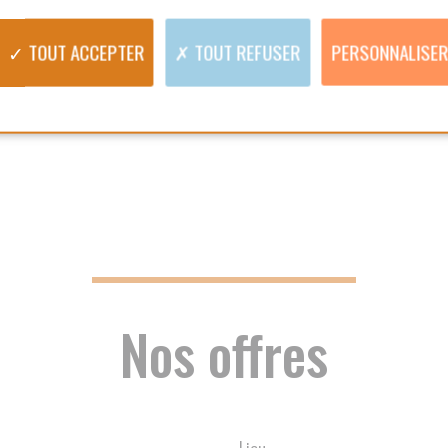
Lieu
REC
DIPLÔMÉE D'ETAT
INFIRMIÈRE
ervice autonomie
CDI
ur-Marne ouvre 1
LE PERREUX SUR MARNE
ier.ère.
TE À DOMICILE
hons un(e)
INTERVENANTE À DOMICILE
) à domicile pour
CDI/TEMPS PARTIEL
des personnes
ituation de