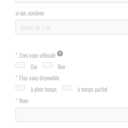
*
Etes vous disponible
à plein temps
à temps partiel
*
Nom
*
Téléphone
Votre CV
*
Comment avez-vous connu Amicial ?
*