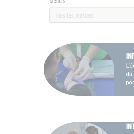
handicap dans
quotidien...
AIDE SOIGN
L’équipe du s
de La Palmera
d’aide-soigna
intégrerez un
pluriprofessi
COORDINATR
PARCOURS
Nous recherc
coordinateur(