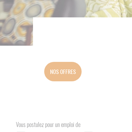
Re
NOS OFFRES
Vous postulez pour un emploi de
Intervention à domicile
Services support / encadrem
Poste recherché
*
Votre