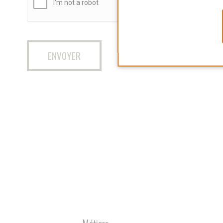
Métiers
INFIRMIÈRE 
L’équipe du s
du Perreux-s
poste d'infirm
INTERVENAN
Nous recherc
intervenant(e
accompagner 
âgées ou en s