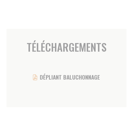
TELE-ASSISTANCE
Afin de permettre à nos bénéficiaires de
rester chez eux, un système de télé-
assistance est proposé sous formes de
différents packs :
• INITIAL
Déclencheur portatif, professionnels d’écoute et