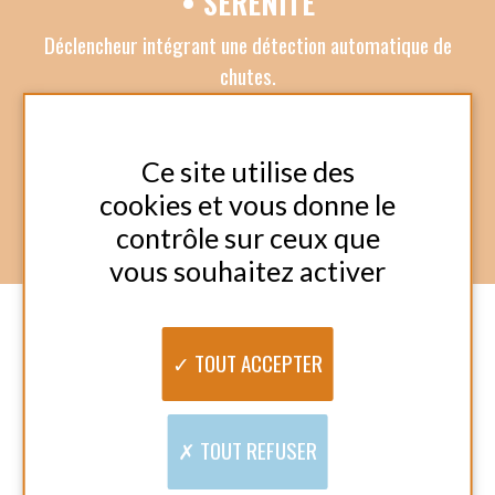
respectant le projet de vie du bénéficiaire,
Amicial peut alors proposer un ensemble
d’objets, d’outils permettant un retour ou le
maintien à domicile comme :
• CONFORT AU DOMICILE
(équipement pour la toilette, le sommeil, coussins
prévention des escarres et aide au positionnement,
…)
• BIEN-ÊTRE CHEZ SOI
(Fauteuils et sièges coquilles)
• CONFORT AU DOMICILE
(équipement pour la toilette, le sommeil, coussins
prévention des escarres et aide au positionnement,
…)
• AIDE À LA MOBILITÉ
(cannes, déambulateurs, fauteuils roulants)