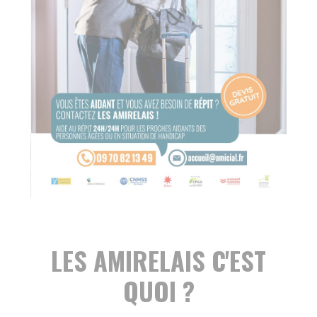
LES AMIRELAIS C'EST
QUOI ?
Une personne formée s’installe au
domicile de la personne aidée pendant
toute la période d’absence du proche
aidant. La prestation doit permettre à
l’aidant un moment de répit à l’extérieur
de son foyer durant quelques jours sans
pour autant devoir organiser l’accueil
temporaire de l’aidé en structure. Pendant
toute la durée de l’absence, le
baluchonneur remplace l’aidant et