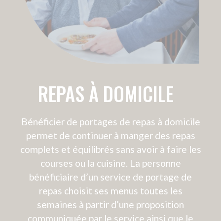
AMENAGEMENT DE
LOGEMENT
Dans le cas de la perte d’autonomie, il peut
être nécessaire d’adapter le logement du
bénéficiaire. Amicial est en relation avec
différents acteurs proposant ce service.
Toujours en tant qu’intermédiaire, Amicial
intervient pour faire coïncider le projet de
vie avec les aménagements nécessaires :
• ÉLARGISSEMENT DE PORTES
POUR LES FAUTEUILS
• INSTALLATION D’UNE RAMPE
D’ACCÈS
• INSTALLATION D’UNE DOUCHE
PLAIN-PIED