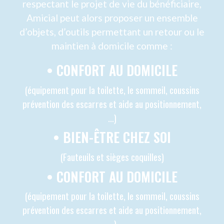
REPAS À DOMICILE
Bénéficier de portages de repas à domicile
permet de continuer à manger des repas
complets et équilibrés sans avoir à faire les
courses ou la cuisine. La personne
bénéficiaire d’un service de portage de
repas choisit ses menus toutes les
semaines à partir d’une proposition
communiquée par le service ainsi que le
nombre de repas souhaités. Ces repas
peuvent être adaptés aux besoins du
bénéficiaire en cas de régime particulier, par
exemple régime sans sel. Les repas sont
ensuite livrés sous forme de plateaux-
repas. La plupart du temps, le plateau-repas
est à réchauffer.
Les plateaux repas du week-end sont
généralement livrés le vendredi.