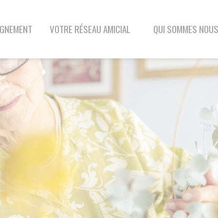
VOTRE RÉSEAU AMICIAL
QUI SOMMES NOUS
BLOG
CONTAC