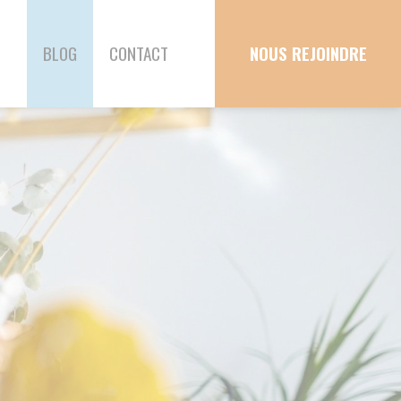
T
NOUS REJOINDRE